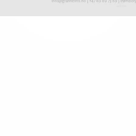
info@granheims.no
| +47 69 89 73 89 | trømbor
admin